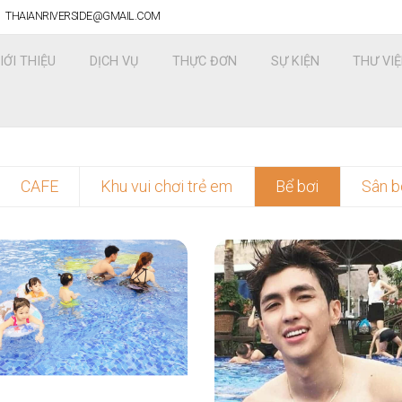
THAIANRIVERSIDE@GMAIL.COM
IỚI THIỆU
DỊCH VỤ
THỰC ĐƠN
SỰ KIỆN
THƯ VI
CAFE
Khu vui chơi trẻ em
Bể bơi
Sân b