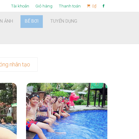
Tài khoản
Giỏ hàng
Thanh toán
0
₫
ỆN ẢNH
BỂ BƠI
TUYỂN DỤNG
Find now
óng nhân tạo