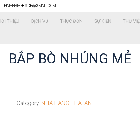
THAIANRIVERSIDE@GMAIL.COM
IỚI THIỆU
DỊCH VỤ
THỰC ĐƠN
SỰ KIỆN
THƯ VI
BẮP BÒ NHÚNG MẺ
Category:
NHÀ HÀNG THÁI AN
.