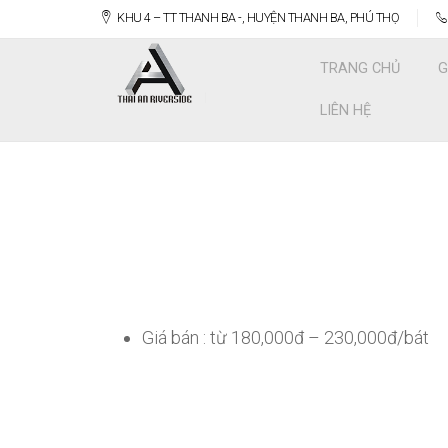
KHU 4 – TT THANH BA -, HUYỆN THANH BA, PHÚ THỌ
TRANG CHỦ
G
LIÊN HỆ
Giá bán : từ 180,000đ – 230,000đ/bát