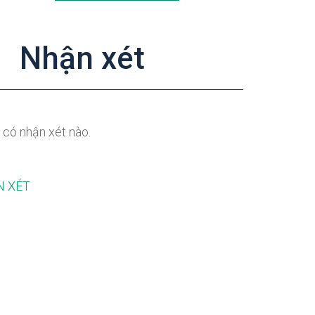
Nhận xét
Be the first t
 có nhận xét nào.
Your Revie
N XÉT