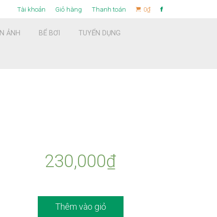
Tài khoản
Giỏ hàng
Thanh toán
0
₫
ỆN ẢNH
BỂ BƠI
TUYỂN DỤNG
Find now
230,000
₫
Thêm vào giỏ