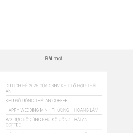
Tên
*
Email
*
Bài mới
DU LỊCH HÈ 2025 CỦA CBNV KHU TỔ HỢP THÁI
AN
KHU ĐỒ UỐNG THÁI AN COFFEE
HAPPY WEDDING MINH THƯƠNG – HOÀNG LÂM
8/3 RỰC RỠ CÙNG KHU ĐỒ UỐNG THÁI AN
COFFEE