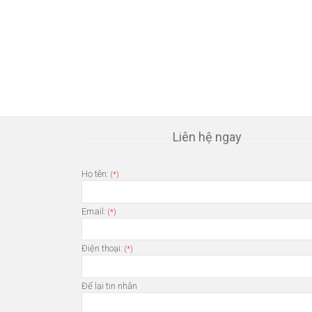
Liên hệ ngay
Họ tên:
(*)
Email:
(*)
Điện thoại:
(*)
Để lại tin nhắn