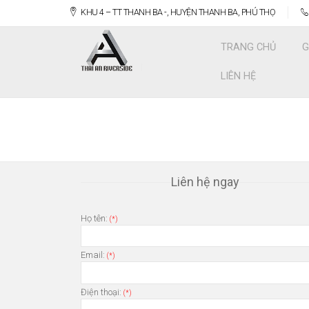
KHU 4 – TT THANH BA -, HUYỆN THANH BA, PHÚ THỌ
TRANG CHỦ
G
LIÊN HỆ
Liên hệ ngay
Họ tên:
(*)
Email:
(*)
Điện thoại:
(*)