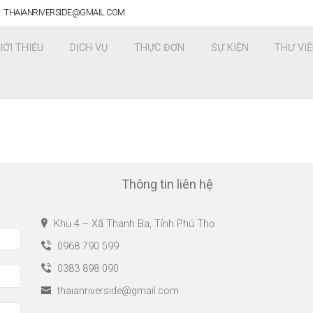
THAIANRIVERSIDE@GMAIL.COM
IỚI THIỆU
DỊCH VỤ
THỰC ĐƠN
SỰ KIỆN
THƯ VI
Thông tin liên hệ
Khu 4 – Xã Thanh Ba, Tỉnh Phú Thọ
0968 790 599
0383 898 090
thaianriverside@gmail.com