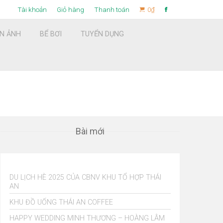
Tài khoản
Giỏ hàng
Thanh toán
0
₫
ỆN ẢNH
BỂ BƠI
TUYỂN DỤNG
Find now
Bài mới
DU LỊCH HÈ 2025 CỦA CBNV KHU TỔ HỢP THÁI
AN
KHU ĐỒ UỐNG THÁI AN COFFEE
HAPPY WEDDING MINH THƯƠNG – HOÀNG LÂM