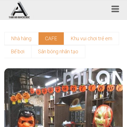
Nhà hàng
CAFE
Khu vui chơi trẻ em
Bể bơi
Sân bóng nhân tạo
Find now