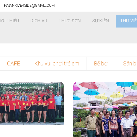
THAIANRIVERSIDE@GMAIL.COM
IỚI THIỆU
DỊCH VỤ
THỰC ĐƠN
SỰ KIỆN
THƯ VI
CAFE
Khu vui chơi trẻ em
Bể bơi
Sân b