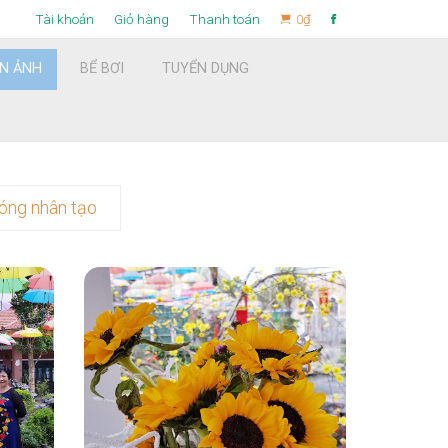
Tài khoản
Giỏ hàng
Thanh toán
0
₫
ỆN ẢNH
BỂ BƠI
TUYỂN DỤNG
Find now
óng nhân tạo