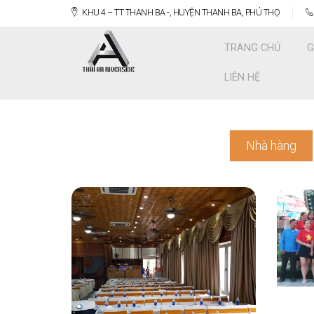
KHU 4 – TT THANH BA -, HUYỆN THANH BA, PHÚ THỌ
TRANG CHỦ
G
LIÊN HỆ
Nhà hàng