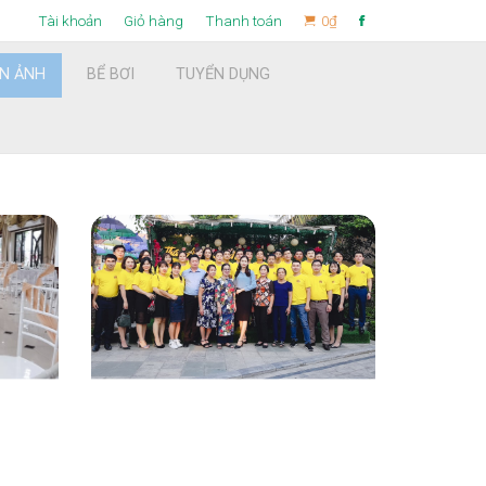
Tài khoản
Giỏ hàng
Thanh toán
0
₫
ỆN ẢNH
BỂ BƠI
TUYỂN DỤNG
Find now