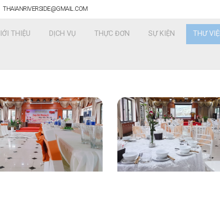
THAIANRIVERSIDE@GMAIL.COM
IỚI THIỆU
DỊCH VỤ
THỰC ĐƠN
SỰ KIỆN
THƯ VI